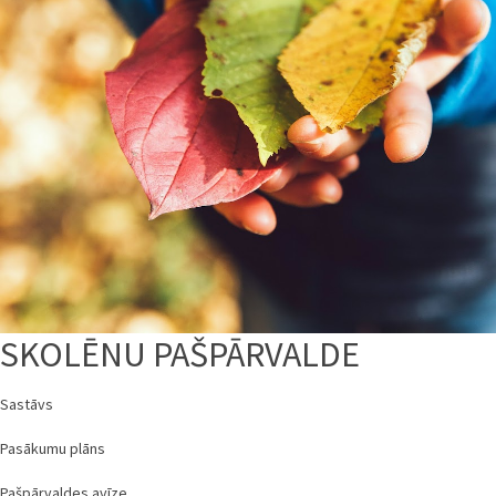
SKOLĒNU PAŠPĀRVALDE
Sastāvs
Pasākumu plāns
Pašpārvaldes avīze