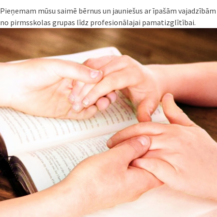
Pieņemam mūsu saimē bērnus un jauniešus ar īpašām vajadzībām
no pirmsskolas grupas līdz profesionālajai pamatizglītībai.