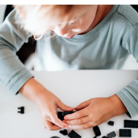
Pieklājība ir labsirdība sīkumos.