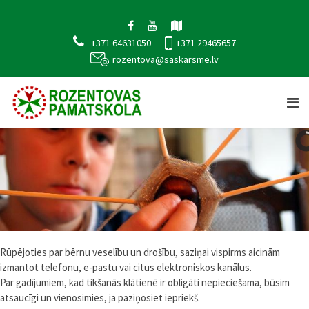
+371 64631050
+371 29465657
rozentova@saskarsme.lv
Rūpējoties par bērnu veselību un drošību, saziņai vispirms aicinām
izmantot telefonu, e-pastu vai citus elektroniskos kanālus.
Par gadījumiem, kad tikšanās klātienē ir obligāti nepieciešama, būsim
atsaucīgi un vienosimies, ja paziņosiet iepriekš.