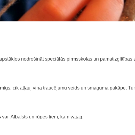
pstākļos nodrošināt speciālās pirmsskolas un pamatizglītības 
asmīgs, cik atļauj viņa traucējumu veids un smaguma pakāpe. Turk
s var. Atbalsts un rūpes tiem, kam vajag.