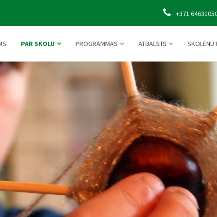
+371 6463105
MS
PAR SKOLU
PROGRAMMAS
ATBALSTS
SKOLĒNU 