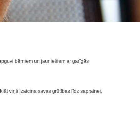
apguvi bērniem un jauniešiem ar garīgās
lāt viņš izaicina savas grūtības līdz sapratnei,