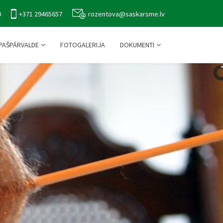
0
+371 29465657
rozentova@saskarsme.lv
PAŠPĀRVALDE
FOTOGALERIJA
DOKUMENTI