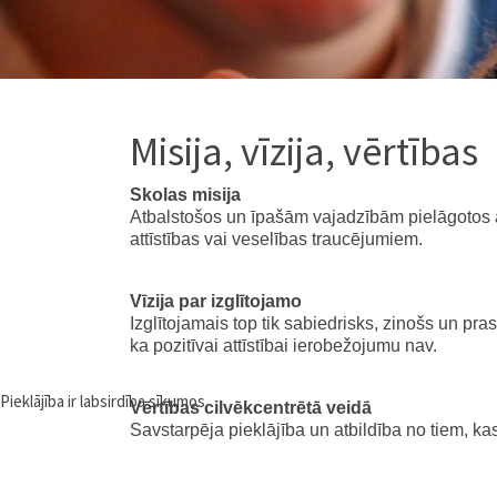
Misija, vīzija, vērtības
Skolas misija
Atbalstošos un īpašām vajadzībām pielāgotos a
attīstības vai veselības traucējumiem.
Vīzija par izglītojamo
Izglītojamais top tik sabiedrisks, zinošs un pr
ka pozitīvai attīstībai ierobežojumu nav.
Pieklājība ir labsirdība sīkumos.
Vērtības cilvēkcentrētā veidā
Savstarpēja pieklājība un atbildība no tiem, ka