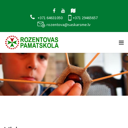
+371 64631050
+371 29465657
rozentova@saskarsme.lv