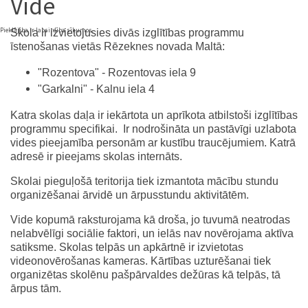
Vide
Pieklājība ir labsirdība sīkumos.
Skola ir izvietojusies divās izglītības programmu
īstenošanas vietās Rēzeknes novada Maltā:
"Rozentova" - Rozentovas iela 9
"Garkalni" - Kalnu iela 4
Katra skolas daļa ir iekārtota un aprīkota atbilstoši izglītības
programmu specifikai. Ir nodrošināta un pastāvīgi uzlabota
vides pieejamība personām ar kustību traucējumiem. Katrā
adresē ir pieejams skolas internāts.
Skolai pieguļošā teritorija tiek izmantota mācību stundu
organizēšanai ārvidē un ārpusstundu aktivitātēm.
Vide kopumā raksturojama kā droša, jo tuvumā neatrodas
nelabvēlīgi sociālie faktori, un ielās nav novērojama aktīva
satiksme. Skolas telpās un apkārtnē ir izvietotas
videonovērošanas kameras. Kārtības uzturēšanai tiek
organizētas skolēnu pašpārvaldes dežūras kā telpās, tā
ārpus tām.