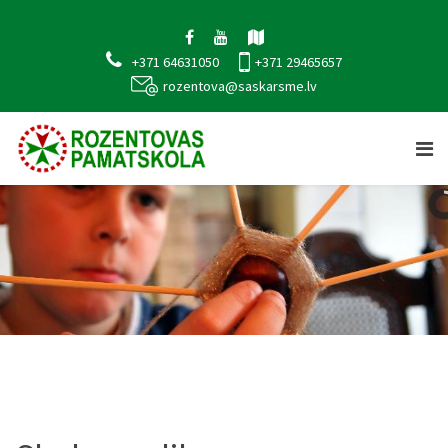
+371 64631050
+371 29465657
rozentova@saskarsme.lv