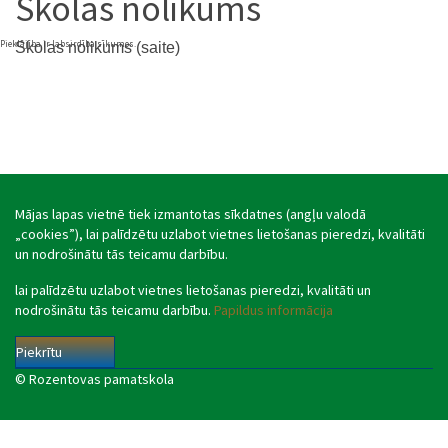
Skolas nolikums
Pieklājība ir labsirdība sīkumos.
Skolas nolikums (saite)
Mājas lapas vietnē tiek izmantotas sīkdatnes (angļu valodā
„cookies”), lai palīdzētu uzlabot vietnes lietošanas pieredzi, kvalitāti
un nodrošinātu tās teicamu darbību.
lai palīdzētu uzlabot vietnes lietošanas pieredzi, kvalitāti un
nodrošinātu tās teicamu darbību.
Papildus informācija
Piekrītu
© Rozentovas pamatskola