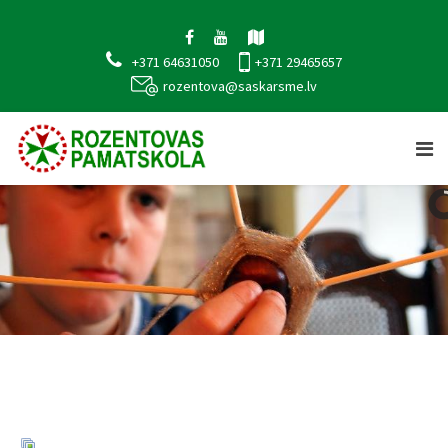
+371 64631050
+371 29465657
rozentova@saskarsme.lv