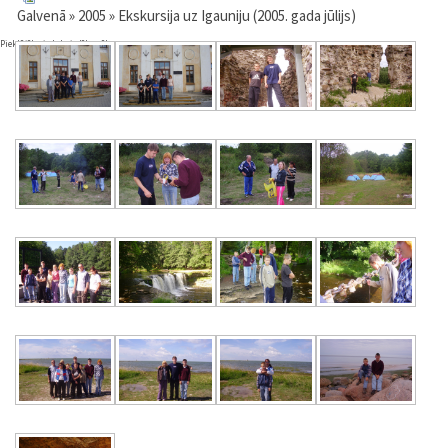
Galvenā
»
2005
» Ekskursija uz Igauniju (2005. gada jūlijs)
Pieklājība ir labsirdība sīkumos.