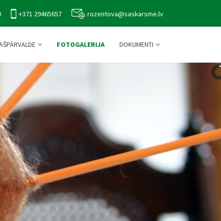
0
+371 29465657
rozentova@saskarsme.lv
AŠPĀRVALDE
FOTOGALERIJA
DOKUMENTI