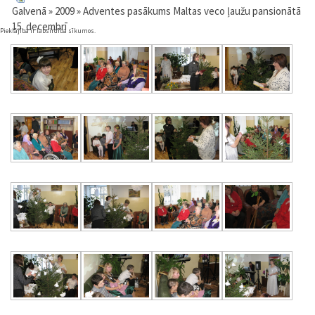
Galvenā
»
2009
» Adventes pasākums Maltas veco ļaužu pansionātā
15. decembrī
Pieklājība ir labsirdība sīkumos.