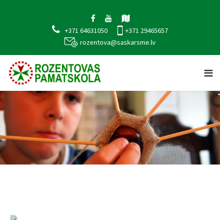
+371 64631050
+371 29465657
rozentova@saskarsme.lv