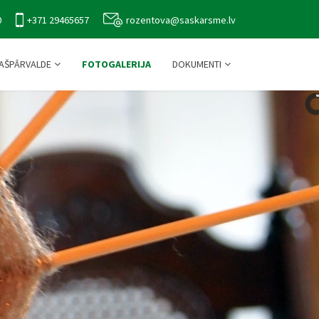
0
+371 29465657
rozentova@saskarsme.lv
AŠPĀRVALDE
FOTOGALERIJA
DOKUMENTI