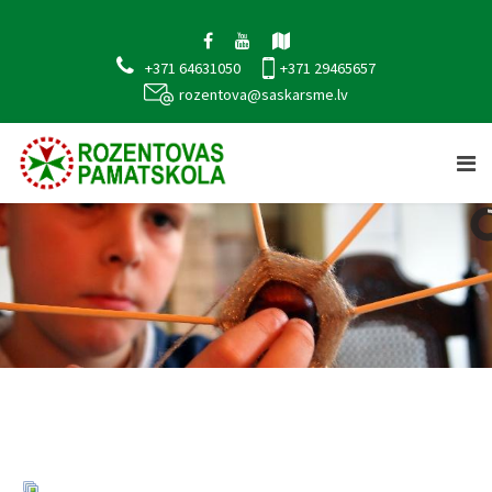
+371 64631050
+371 29465657
rozentova@saskarsme.lv