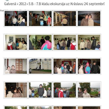
Galvenā
»
2012
» 5.B - 7.B klašu ekskursija uz Krāslavu 24. septembrī
Pieklājība ir labsirdība sīkumos.