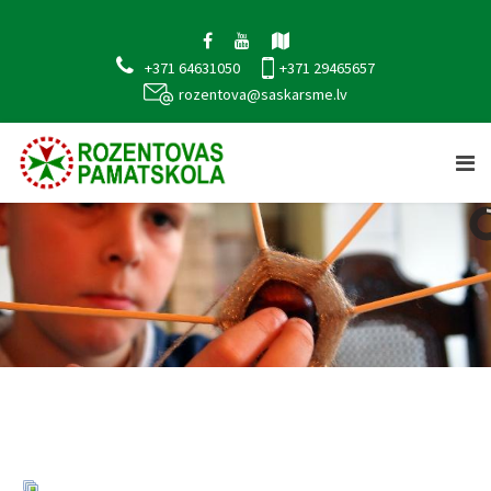
+371 64631050
+371 29465657
rozentova@saskarsme.lv