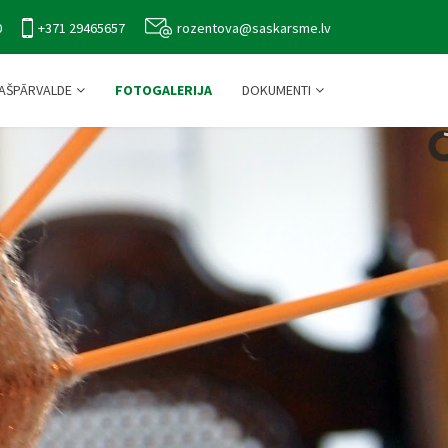
0
+371 29465657
rozentova@saskarsme.lv
AŠPĀRVALDE
FOTOGALERIJA
DOKUMENTI