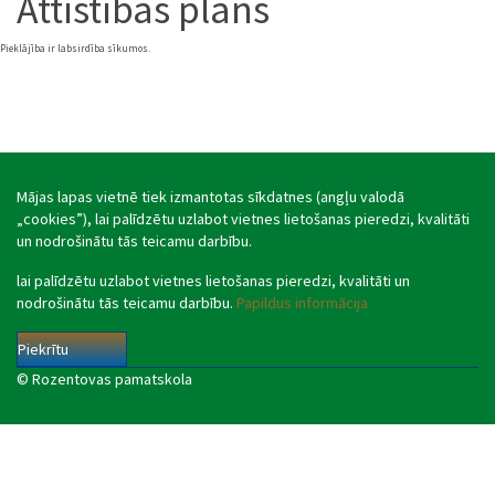
Attīstības plāns
Pieklājība ir labsirdība sīkumos.
Mājas lapas vietnē tiek izmantotas sīkdatnes (angļu valodā
„cookies”), lai palīdzētu uzlabot vietnes lietošanas pieredzi, kvalitāti
un nodrošinātu tās teicamu darbību.
lai palīdzētu uzlabot vietnes lietošanas pieredzi, kvalitāti un
nodrošinātu tās teicamu darbību.
Papildus informācija
Piekrītu
© Rozentovas pamatskola