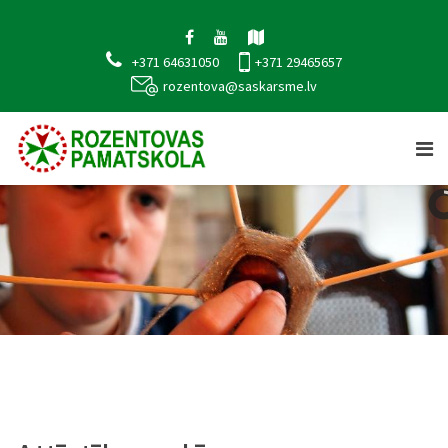
+371 64631050
+371 29465657
rozentova@saskarsme.lv