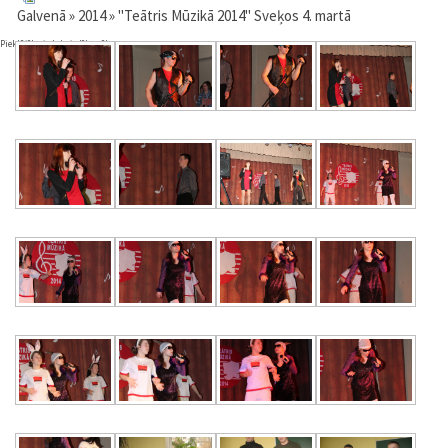
Galvenā
»
2014
» "Teātris Mūzikā 2014" Sveķos 4. martā
Pieklājība ir labsirdība sīkumos.