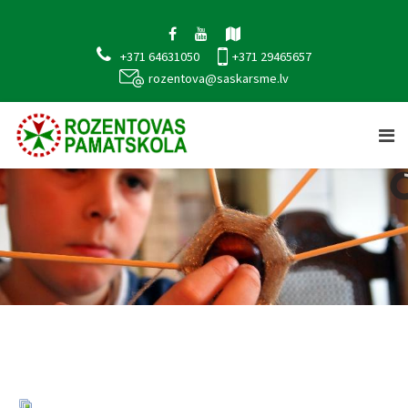
+371 64631050
+371 29465657
rozentova@saskarsme.lv